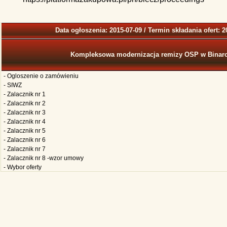
Data ogłoszenia: 2015-07-09 / Termin składania ofert: 2
Kompleksowa modernizacja remizy OSP w Binar
- Ogloszenie o zamówieniu
- SIWZ
- Zalacznik nr 1
- Zalacznik nr 2
- Zalacznik nr 3
- Zalacznik nr 4
- Zalacznik nr 5
- Zalacznik nr 6
- Zalacznik nr 7
- Zalacznik nr 8 -wzor umowy
- Wybor oferty