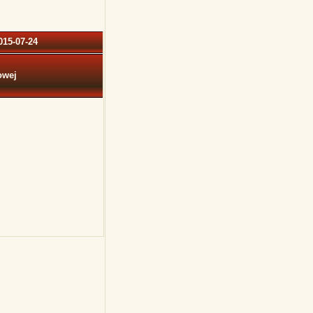
015-07-24
owej